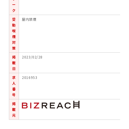
ー
ク
受
屋内禁煙
動
喫
煙
対
策
掲
2023/02/28
載
日
求
2016953
人
番
号
掲
載
元