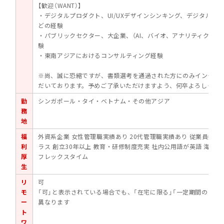
【歓迎（WANT）】
・デジタルプロダクト、UI/UXデザインシンキング、デジタルト
どの経験
・パブリックセクター、大企業、（AI、バイオ、アナリティクスな
験
・東南アジアにおけるコンサルティング経験
※尚、誠に恐縮ですが、書類選考を通過された方にのみインタビ
だいております。予めご了承いただけますよう、何卒よろしくお
勤
シンガポール・タイ・ベトナム・その他アジア
務
地
福
外資系企業
女性管理職実績あり
20代管理職実績あり
従業員数10
利
ラス
創立30年以上
教育・研修制度充実
社内公用語が英語
海外事
厚
フレックスタイム
生
リ
可
モ
「可」と表示されている場合でも、「在宅に限る」「一定期間のみ」
ー
異なります
ト
ワ