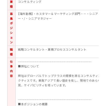
業
コンサルティング
種
募
【海外勤務】・カスタマー＆マーケティング部門・－・シニアコン
集
ー・/・シニアマネジャー
ポ
ジ
シ
ョ
ン
職
戦略コンサルタント・業務プロセスコンサルタント
種
仕
--------------------------------------------------------------------
事
■弊社について
内
容
弊社はグローバルでトップクラスの規模を誇るコンサルティング
クティスです。東南アジアで長い歴史を有し、現地でのあらゆる
見、ケイパビリティを培っています。
--------------------------------------------------------------------
■本ポジションの概要