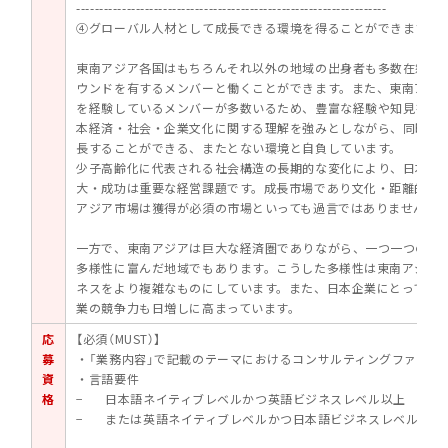
--------------------------------------------------------------------
④グローバル人材として成長できる環境を得ることができます
東南アジア各国はもちろんそれ以外の地域の出身者も多数在籍し
ウンドを有するメンバーと働くことができます。また、東南アジ
を経験しているメンバーが多数いるため、豊富な経験や知見を吸
本経済・社会・企業文化に関する理解を強みとしながら、同時にグ
長することができる、またとない環境と自負しています。
少子高齢化に代表される社会構造の長期的な変化により、日本企
大・成功は重要な経営課題です。成長市場であり文化・距離的に
アジア市場は獲得が必須の市場といっても過言ではありません。
一方で、東南アジアは巨大な経済圏でありながら、一つ一つの国
多様性に富んだ地域でもあります。こうした多様性は東南アジア
ネスをより複雑なものにしています。また、日本企業にとって競
業の競争力も日増しに高まっています。
応
【必須（MUST）】
募
・「業務内容」で記載のテーマにおけるコンサルティングファーム
資
・言語要件
格
− 日本語ネイティブレベルかつ英語ビジネスレベル以上
− または英語ネイティブレベルかつ日本語ビジネスレベル以上