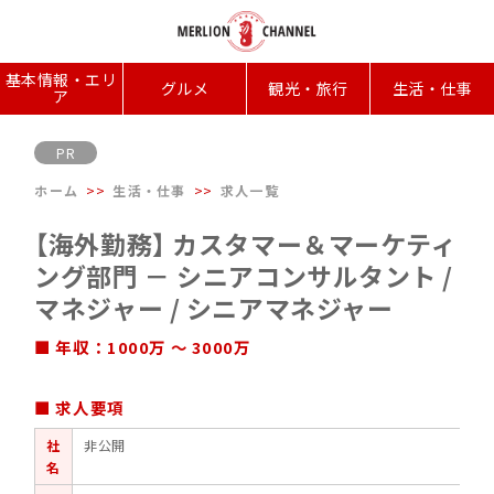
基本情報・エリ
グルメ
観光・旅行
生活・仕事
ア
PR
ホーム
生活・仕事
求人一覧
【海外勤務】 カスタマー＆マーケティ
ング部門 － シニアコンサルタント /
マネジャー / シニアマネジャー
■ 年収：1000万 ～ 3000万
■ 求人要項
社
非公開
名