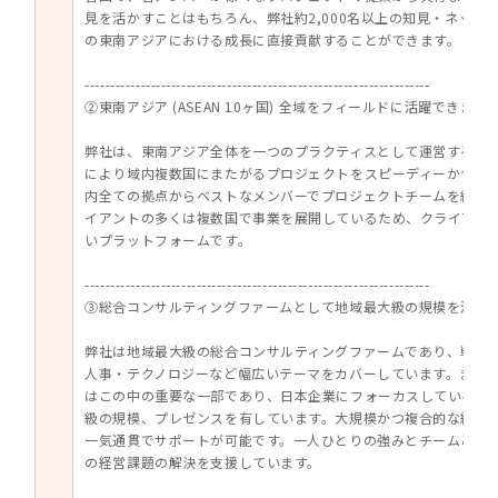
見を活かすことはもちろん、弊社約2,000名以上の知見・ネット
の東南アジアにおける成長に直接貢献することができます。
--------------------------------------------------------------------
②東南アジア (ASEAN 10ヶ国) 全域をフィールドに活躍できます
弊社は、東南アジア全体を一つのプラクティスとして運営する体
により域内複数国にまたがるプロジェクトをスピーディーかつシ
内全ての拠点からベストなメンバーでプロジェクトチームを組成
イアントの多くは複数国で事業を展開しているため、クライアン
いプラットフォームです。
--------------------------------------------------------------------
③総合コンサルティングファームとして地域最大級の規模を活か
弊社は地域最大級の総合コンサルティングファームであり、戦略・
人事・テクノロジーなど幅広いテーマをカバーしています。またJapanese 
はこの中の重要な一部であり、日本企業にフォーカスしているプ
級の規模、プレゼンスを有しています。大規模かつ複合的な経営
一気通貫でサポートが可能です。一人ひとりの強みとチームとし
の経営課題の解決を支援しています。