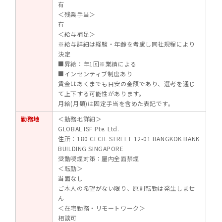
有
＜残業手当＞
有
＜給与補足＞
※給与詳細は経験・年齢を考慮し同社規程により
決定
■昇給：年1回※業績による
■インセンティブ制度あり
賃金はあくまでも目安の金額であり、選考を通じ
て上下する可能性があります。
月給(月額)は固定手当を含めた表記です。
勤務地
＜勤務地詳細＞
GLOBAL ISF Pte. Ltd.
住所：180 CECIL STREET 12-01 BANGKOK BANK
BUILDING SINGAPORE
受動喫煙対策：屋内全面禁煙
＜転勤＞
当面なし
ご本人の希望がない限り、原則転勤は発生しませ
ん
＜在宅勤務・リモートワーク＞
相談可