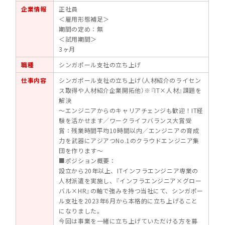
企業情報
正社員
＜雇用形態補足＞
期間の定め：無
＜試用期間＞
3ヶ月
職種
シンガポール支社の立ち上げ
仕事内容
シンガポール支社の立ち上げ（人材紹介のライセン
ス取得や人材紹介企業開拓他）※『IT×人材』課題を
解決
～エンジニアからのキャリアチェンジも歓迎！IT経
験を活かせます／ワークライフバランス大賞受
賞：残業時間平均10時間以内／エンジニアの育成
力を武器にアジアつNo.1のクラウドエンジニア集
団を作ります～
■ポジション概要：
設立から20年以上、ITインフラエンジニア専業の
人材派遣を実施し、『インフラエンジニア×グロー
バル×HR』の軸で強みを持つ当社にて、シンガポー
ル支社を2023年6月から本格的に立ち上げること
になりました。
今回は事業を一緒に立ち上げていただける方を募