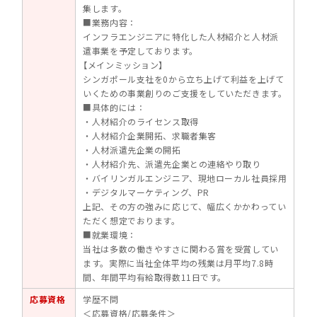
集します。
■業務内容：
インフラエンジニアに特化した人材紹介と人材派
遣事業を予定しております。
【メインミッション】
シンガポール支社を0から立ち上げて利益を上げて
いくための事業創りのご支援をしていただきます。
■具体的には：
・人材紹介のライセンス取得
・人材紹介企業開拓、求職者集客
・人材派遣先企業の開拓
・人材紹介先、派遣先企業との連絡やり取り
・バイリンガルエンジニア、現地ローカル社員採用
・デジタルマーケティング、PR
上記、その方の強みに応じて、幅広くかかわってい
ただく想定でおります。
■就業環境：
当社は多数の働きやすさに関わる賞を受賞してい
ます。実際に当社全体平均の残業は月平均7.8時
間、年間平均有給取得数11日です。
応募資格
学歴不問
＜応募資格/応募条件＞