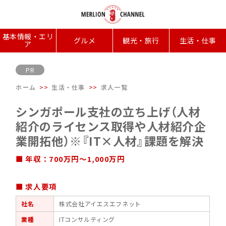
基本情報・エリ
グルメ
観光・旅行
生活・仕事
ア
PR
ホーム
生活・仕事
求人一覧
シンガポール支社の立ち上げ（人材
紹介のライセンス取得や人材紹介企
業開拓他）※『IT×人材』課題を解決
■ 年収：700万円～1,000万円
■ 求人要項
社名
株式会社アイエスエフネット
業種
ITコンサルティング