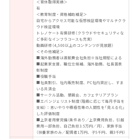
＜育休取得実績＞
有
＜教育制度・資格補助補足＞
自宅からアクセス可能な仮想検証環境やマルチクラ
ウド検証環境
トレノケート有償研修（クラウドやセキュリティな
ど多彩なインフラコースも充実）
動画研修（4,500以上のコンテンツが見放題）
＜その他補足＞
■海外勤務者は渡航費会社負担※当社規程による
■起業家支援、職位立候補、海外勤務、社長賞表
彰制度
■役職手当
■社員割引、社内販売制度、PC社内貸出し、すま
いる共済会
■サークル活動、懇親会、カフェテリアプラン
■エバンジェリスト制度（階級に応じて毎月手当を
支給）：思いやりや積極性等の人間性を「見える化」
した評価制度
■上京者用寮完備（条件あり／上京費用負担、引越
費用一部負担、自己負担3.5万円／月）、家族手当
（扶養家族のみ／配偶者1万円、子5千円、親3千円）