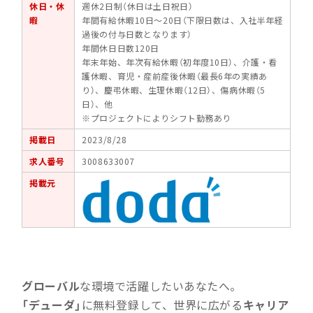
休日・休
週休2日制（休日は土日祝日）
暇
年間有給休暇10日～20日（下限日数は、入社半年経
過後の付与日数となります）
年間休日日数120日
年末年始、年次有給休暇（初年度10日）、介護・看
護休暇、育児・産前産後休暇（最長6年の実績あ
り）、慶弔休暇、生理休暇（12日）、傷病休暇（5
日）、他
※プロジェクトによりシフト勤務あり
掲載日
2023/8/28
求人番号
3008633007
掲載元
グローバル
な環境で活躍したいあなたへ。
「デューダ」
に無料登録して、世界に広がる
キャリア