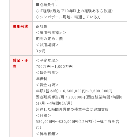
■必須条件：
◇IT経験（現地で10年以上の経験ある方歓迎）
◇シンガポール現地に精通している方
雇用形態
正社員
＜雇用形態補足＞
期間の定め：無
＜試用期間＞
3ヶ月
賃金・手
＜予定年収＞
当
700万円～1,000万円
＜賃金形態＞
年俸制
＜賃金内訳＞
年額（基本給）：6,600,000円～9,600,000円
固定残業手当/月：30,000円（固定残業時間7時間0
分/月～4時間0分/月）
超過した時間外労働の残業手当は追加支給
＜月額＞
580,000円～830,000円（12分割）（一律手当を含
む）
＜昇給有無＞