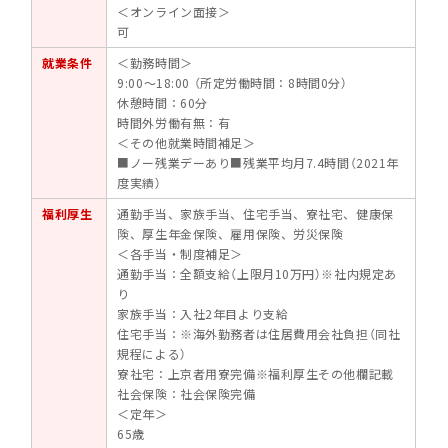
＜オンライン面接＞
可
就業条件
＜勤務時間＞
9:00～18:00 （所定労働時間：8時間0分）
休憩時間：60分
時間外労働有無：有
＜その他就業時間補足＞
■ノー残業デーあり■残業平均月7.4時間（2021年
度実績）
福利厚生
通勤手当、家族手当、住宅手当、寮社宅、健康保
険、厚生年金保険、雇用保険、労災保険
＜各手当・制度補足＞
通勤手当：全額支給（上限月10万円）※社内規定あ
り
家族手当：入社2年目より支給
住宅手当：※海外勤務者は住居費用会社負担（同社
規程による）
寮社宅：上京者用寮完備※福利厚生その他欄記載
社会保険：社会保険完備
＜定年＞
65歳