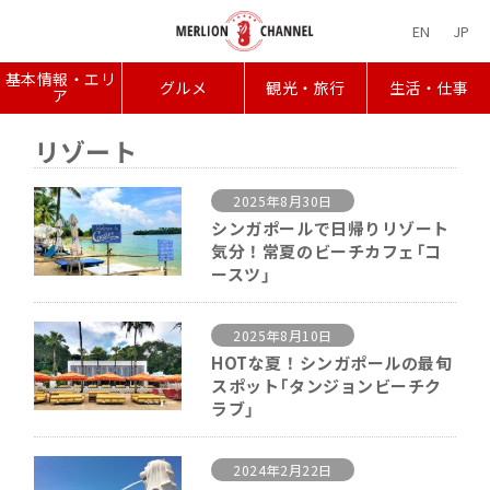
EN
JP
基本情報・エリ
グルメ
観光・旅行
生活・仕事
ア
リゾート
2025年8月30日
シンガポールで日帰りリゾート
気分！常夏のビーチカフェ「コ
ースツ」
2025年8月10日
HOTな夏！シンガポールの最旬
スポット「タンジョンビーチク
ラブ」
2024年2月22日