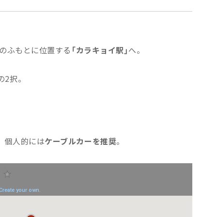
街のふもとに位置する
「カラキョイ駅」
へ。
の2択。
、個人的には
ケーブルカーを推奨
。