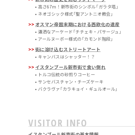
• 高さ67m！新市街のシンボル「ガラタ塔」
• ネオゴシック様式「聖アントニオ教会」
オスマン帝国末期における西欧化の遺産
• 瀟洒なアーケード「チチェキ・パサージュ」
• アールヌーボー様式の「カモンド階段」
街に溶け込むストリートアート
• キャンバスはシャッター！？
イスタンブール新市街で食い倒れ
• トルコ伝統の砂煎りコーヒー
• サンセバスチャン・チーズケーキ
• バクラヴァ「カラキョイ・ギュルオール」
VISITOR INFO
イスタンブール新市街の基本情報