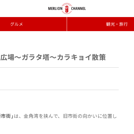
グルメ
観光・旅行
ム広場〜ガラタ塔〜カラキョイ散策
新市街」
は、金角湾を挟んで、旧市街の向かいに位置し