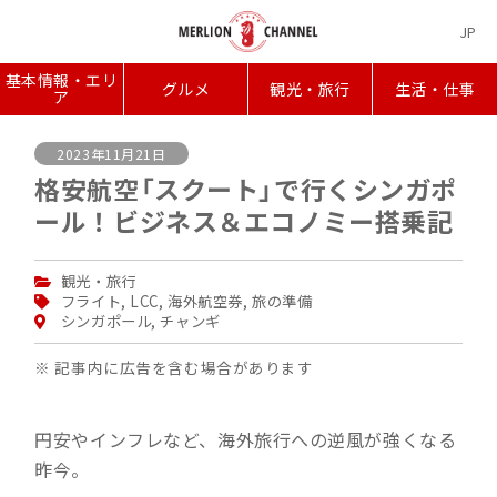
JP
基本情報・エリ
グルメ
観光・旅行
生活・仕事
ア
2023年11月21日
格安航空「スクート」で行くシンガポ
ール！ビジネス＆エコノミー搭乗記
観光・旅行
フライト
,
LCC
,
海外航空券
,
旅の準備
シンガポール
,
チャンギ
※ 記事内に広告を含む場合があります
円安やインフレなど、海外旅行への逆風が強くなる
昨今。