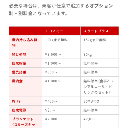
必要な場合は、乗客が任意で追加する
オプション
制・別料金
となっています。
エコノミー
スクートプラス
機内持ち込み荷
10kgまで無料
15kgまで無料
物
預け荷物
¥3,600〜
30kg
座席指定
¥1,000〜
無料付帯
優先搭乗
¥600〜
無料付帯
機内食
¥1,000〜
無料付帯（食事とノ
ンアルコール・ド
リンクのセット）
WiFi
¥400〜
30MB付き
座席電源
S$5〜
無料付帯
ブランケット
¥2,000
¥2,000
（スヌーズキッ