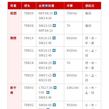
発着
便名
出発
到着
所要
運航日
成田
TR809
NRT08:15
7h05m
毎日
SIN14:20
TR808
SIN22:15
7h
毎日
NRT06:15
関西
TR819
KIX16:15
6h30m
月・水・
SIN21:45
木・金
TR821
KIX16:15
6h20m
火・土・
SIN21:45
日
TR818
SIN06:25
7h
月・水・
KIX14:25
木・金
TR820
SIN07:15
6h50m
火・土・
KIX15:05
日
新千
TR893
CTS
17:30
10h15m
火・木・
歳
TPE
土・日
SIN02:45
TR892
SIN06:00
9h30m
火・木・