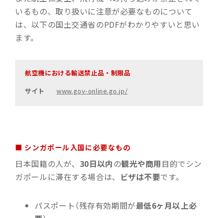
いるもの、取り扱いに注意が必要なものについて
は、以下の国土交通省のPDFがわかりやすいと思い
ます。
航空機における輸送禁止品・制限品
サイト
www.gov-online.go.jp/
■ シンガポール入国に必要なもの
日本国籍の人が、
30日以内
の
観光や商用
目的でシン
ガポールに滞在する場合は、
ビザは不要
です。
パスポート（残存有効期間が
最低6ヶ月以上必