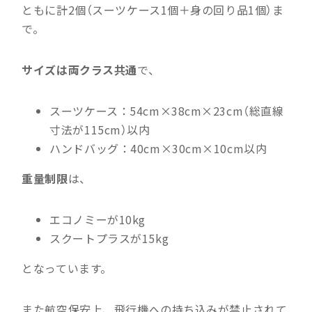
ともに計2個（スーツケース1個＋身の回り品1個）ま
で。
サイズは両クラス共通
で、
スーツケース：54cm×38cm×23cm（総直線
寸法が115cm）以内
ハンドバッグ：40cm×30cm×10cm以内
重量制限
は、
エコノミーが10kg
スクートプラスが15kg
となっています。
また航空保安上、
飛行機への持ち込みが禁止されて