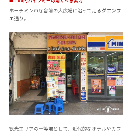
■ 100円バインミーの驚くべき実力
ホーチミン市庁舎前の大広場に沿って走る
グエンフ
エ通り
。
観光エリアの一等地として、近代的なホテルやカフ