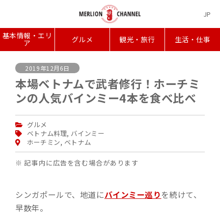
JP
基本情報・エリ
グルメ
観光・旅行
生活・仕事
ア
2019年12月6日
本場ベトナムで武者修行！ホーチミ
ンの人気バインミー4本を食べ比べ
グルメ
ベトナム料理
,
バインミー
ホーチミン
,
ベトナム
※ 記事内に広告を含む場合があります
シンガポールで、地道に
バインミー巡り
を続けて、
早数年。