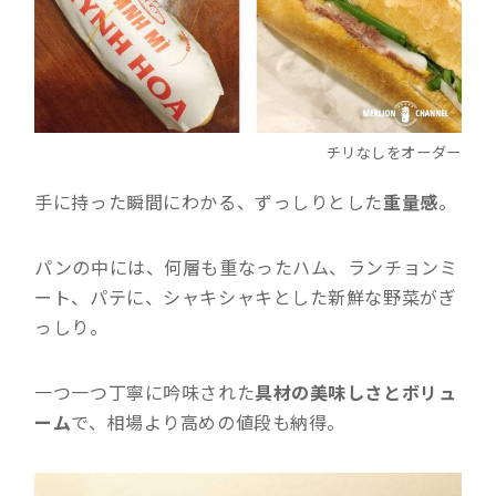
チリなしをオーダー
手に持った瞬間にわかる、ずっしりとした
重量感
。
パンの中には、何層も重なったハム、ランチョンミ
ート、パテに、シャキシャキとした新鮮な野菜がぎ
っしり。
一つ一つ丁寧に吟味された
具材の美味しさとボリュ
ーム
で、相場より高めの値段も納得。