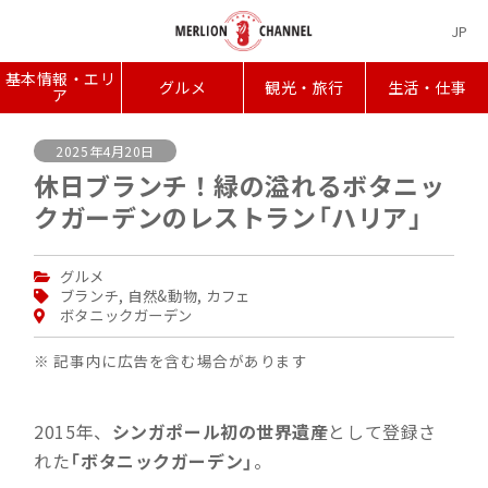
JP
基本情報・エリ
グルメ
観光・旅行
生活・仕事
ア
2025年4月20日
休日ブランチ！緑の溢れるボタニッ
クガーデンのレストラン「ハリア」
グルメ
ブランチ
,
自然&動物
,
カフェ
ボタニックガーデン
※ 記事内に広告を含む場合があります
2015年、
シンガポール初の世界遺産
として登録さ
れた
「ボタニックガーデン」
。