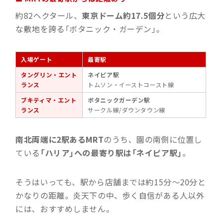
約82ヘクタール、
東京ドーム約17.5個分
という広大
な敷地を誇る「ボタニック・ガーデン」。
入場ゲート
最寄駅
タングリン・エント
ネイピア駅
ランス
トムソン・イーストコースト線
ブキティマ・エント
ボタニックガーデン駅
ランス
サークル線/ダウンタウン線
南北両端に2駅あるMRT
のうち、園の南側に位置し
ている
「ハリア」への最寄り駅は「ネイピア駅」
。
そうはいっても、駅から店舗までは約15分〜20分と
かなりの距離。炎天下の中、歩く自信がある人以外
には、おすすめしません。