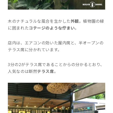
木のナチュラルな風合を生かした
外観
。植物園の緑
に囲まれた
コテージのような佇まい
。
店内は、エアコンの効いた屋内席と、半オープンの
テラス席に分かれています。
3分の2がテラス席であることからの分かるとおり、
人気なのは断然
テラス席
。