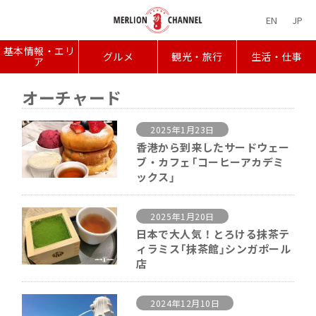
EN
JP
基本情報・エリ
グルメ
観光・旅行
生活・仕事
ア
オーチャード
2025年1月23日
香港から到来したサードウェー
ブ・カフェ「コーヒーアカデミ
ックス」
2025年1月20日
日本で大人気！とろける抹茶テ
ィラミス「抹茶館」シンガポール
店
2024年12月10日