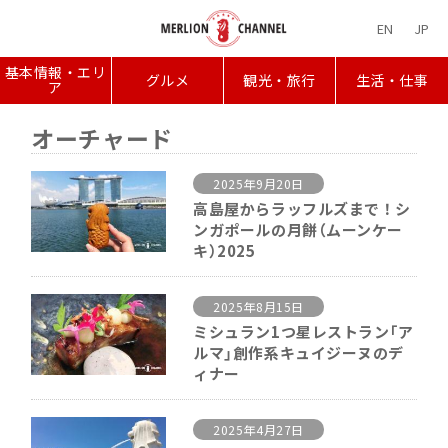
EN
JP
基本情報・エリ
グルメ
観光・旅行
生活・仕事
ア
オーチャード
2025年9月20日
高島屋からラッフルズまで！シ
ンガポールの月餅（ムーンケー
キ）2025
2025年8月15日
ミシュラン1つ星レストラン「ア
ルマ」創作系キュイジーヌのデ
ィナー
2025年4月27日