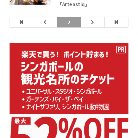
「Arteastiq」
2