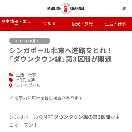
JP
基本情報・エリ
グルメ
観光・旅行
生活・仕事
ア
2017年10月21日
シンガポール北東へ進路をとれ！
「ダウンタウン線」第3区間が開通
生活・仕事
MRT
,
交通
シンガポール
※ 記事内に広告を含む場合があります
シンガポールのMRT
ダウンタウン線の第3区間
が本
日オープン！