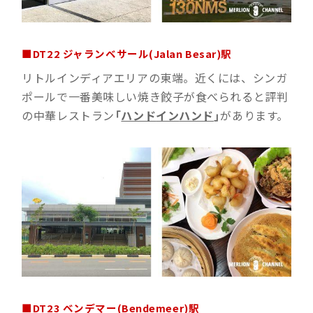
■DT22 ジャランベサール(Jalan Besar)駅
リトルインディアエリアの東端。近くには、シンガ
ポールで一番美味しい焼き餃子が食べられると評判
の中華レストラン
「
ハンド
イン
ハンド
」
があります。
■DT23
ベンデマー(Bendemeer
)駅