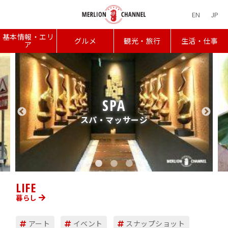
EN
JP
基本情報・エリ
グルメ
観光・旅行
生活・仕事
ア
LIFE
暮らし
アート
イベント
スナップショット