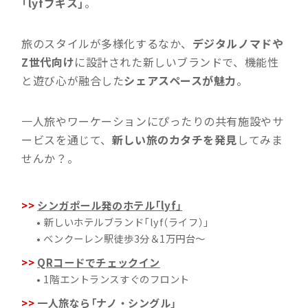
「lyfブギス」
。
旅のスタイルが多様化するなか、
デジタルノマドや
Z世代向け
に設計された新しいブランドで、機能性
と遊び心が融合した
シェアスペースが魅力
。
一人旅やワーケーションにぴったりの共有施設やサ
ービスを通じて、
新しい旅のカタチを発見
してみま
せんか？。
シンガポール発のホテル「lyf」
• 新しいホテルブランド「lyf（ライフ）」
• ベンクーレン駅徒歩3分＆1万円台〜
QRコードでチェックイン
• 1階エントランスすぐのフロント
一人旅なら「ナノ・シングル」