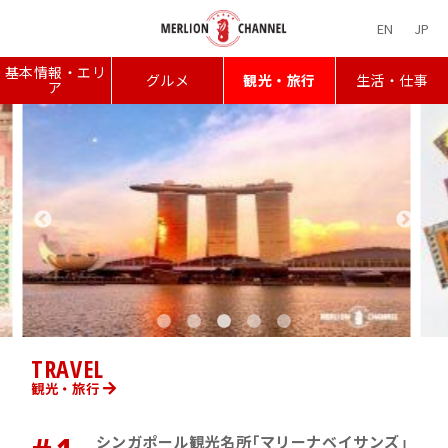
EN
JP
基本情報・エリ
グルメ
観光・旅行
生活・仕事
ア
TRAVEL
観光・旅行
シンガポール観光名所「マリーナベイサンズ」