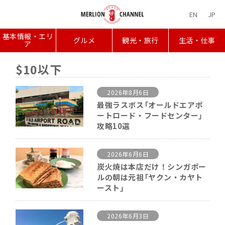
EN
JP
基本情報・エリ
グルメ
観光・旅行
生活・仕事
ア
$10以下
2026年8月6日
最強ラスボス「オールドエアポ
ートロード・フードセンター」
攻略10選
2026年6月6日
炭火焼は本店だけ！シンガポー
ルの朝は元祖「ヤクン・カヤト
ースト」
2026年6月3日