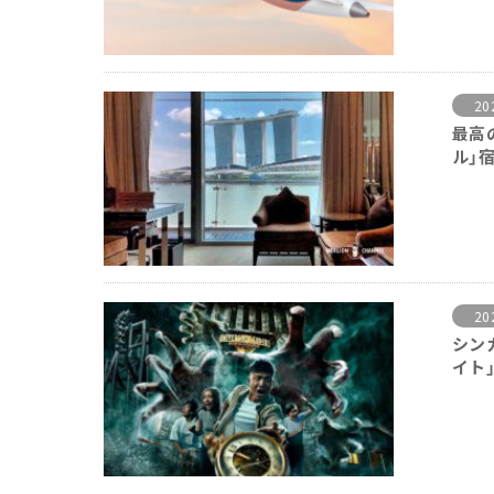
20
最高
ル」
20
シン
イト」