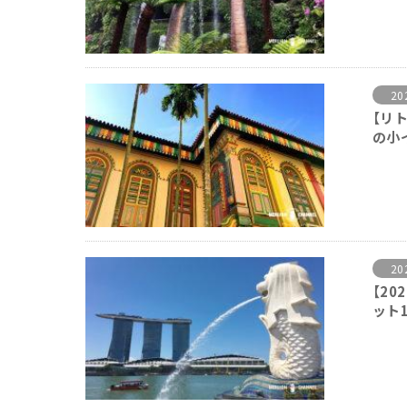
20
【リ
の小
20
【2
ット