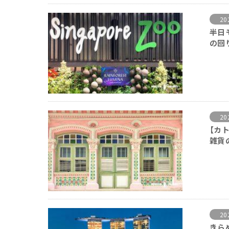
20
半日
の回
20
【カ
雑貨
20
きら