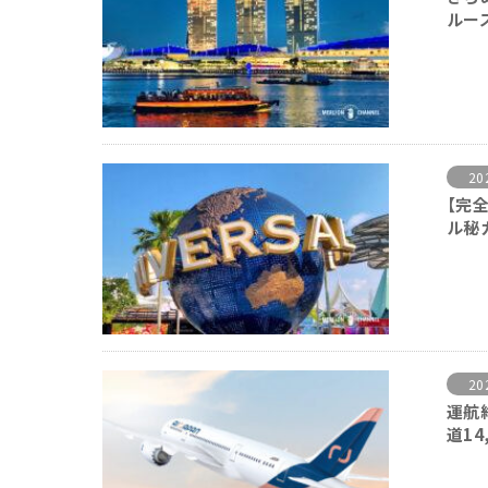
ルー
20
【完
ル秘
20
運航
道14