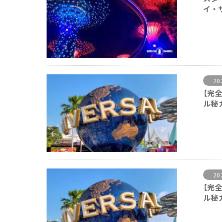
イ・
20
【完
ル秘
20
【完
ル秘