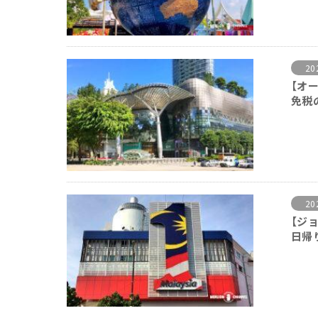
20
【オ
免税
20
【ジ
日帰