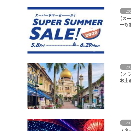
20
【ス
ーも
2
【ア
お土
2
スタ