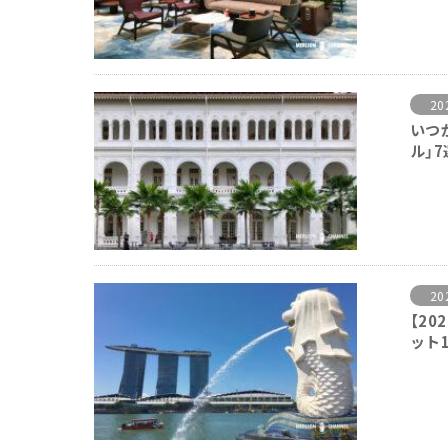
20
いつ
ル」7
20
【2
ット