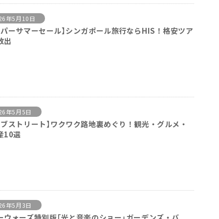
26年5月10日
ーパーサマーセール】シンガポール旅行ならHIS！格安ツア
放出
026年5月5日
ラブストリート】ワクワク路地裏めぐり！観光・グルメ・
産10選
026年5月3日
ーウォーズ特別版「光と音楽のショー」ガーデンズ・バ